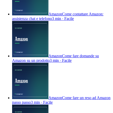
Amazon
Come contattare Amazon:
assistenza chat e telefono
3 min
·
Facile
Amazon
Come fare domande su
Amazon su un prodotto
3 min
·
Facile
Amazon
Come fare un reso ad Amazon
passo passo
3 min
·
Facile