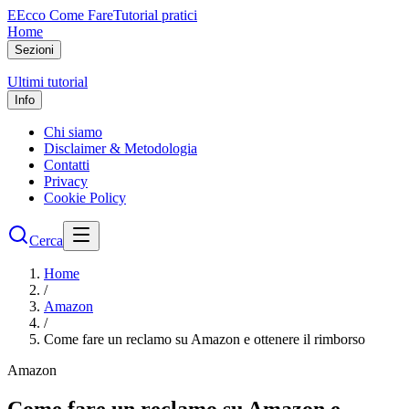
E
Ecco Come Fare
Tutorial pratici
Home
Sezioni
Ultimi tutorial
Info
Chi siamo
Disclaimer & Metodologia
Contatti
Privacy
Cookie Policy
Cerca
Home
/
Amazon
/
Come fare un reclamo su Amazon e ottenere il rimborso
Amazon
Come fare un reclamo su Amazon e