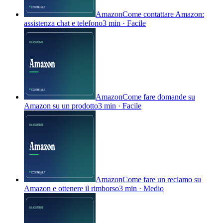
Amazon
Come contattare Amazon:
assistenza chat e telefono
3 min
·
Facile
Amazon
Come fare domande su
Amazon su un prodotto
3 min
·
Facile
Amazon
Come fare un reclamo su
Amazon e ottenere il rimborso
3 min
·
Medio