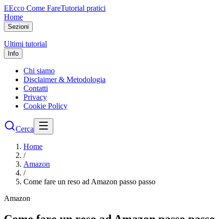
E
Ecco Come Fare
Tutorial pratici
Home
Sezioni
Ultimi tutorial
Info
Chi siamo
Disclaimer & Metodologia
Contatti
Privacy
Cookie Policy
Cerca
Home
/
Amazon
/
Come fare un reso ad Amazon passo passo
Amazon
Come fare un reso ad Amazon passo passo