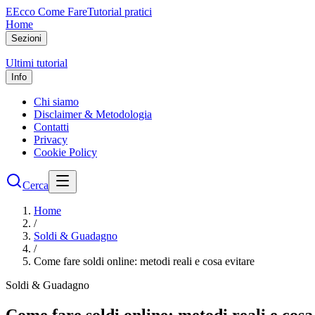
E
Ecco Come Fare
Tutorial pratici
Home
Sezioni
Ultimi tutorial
Info
Chi siamo
Disclaimer & Metodologia
Contatti
Privacy
Cookie Policy
Cerca
Home
/
Soldi & Guadagno
/
Come fare soldi online: metodi reali e cosa evitare
Soldi & Guadagno
Come fare soldi online: metodi reali e cosa